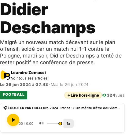
Didier
Deschamps
Malgré un nouveau match décevant sur le plan
offensif, soldé par un match nul 1-1 contre la
Pologne, mardi soir, Didier Deschamps a tenté de
rester positif en conférence de presse.
Leandro Zomassi
Voir tous ses articles
Le 26 jun 2024 à 07:43
•
MàJ le 26 jun 2024
FOOTBALL
↓
Lire hors-ligne
324
vues
🎧 ÉCOUTER L'ARTICLE
Euro 2024-France: « On mérite d’être deuxième », Didier Deschamps
🔊
0:00
/
0:00
1x