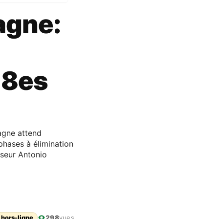
agne:
 8es
magne attend
phases à élimination
nseur Antonio
 hors-ligne
298
vues