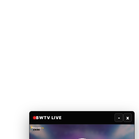
-
x
BWTV LIVE