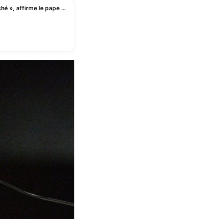
« àŠtre homosexuel n’est pas un crime, mais un péché », affirme le pape François