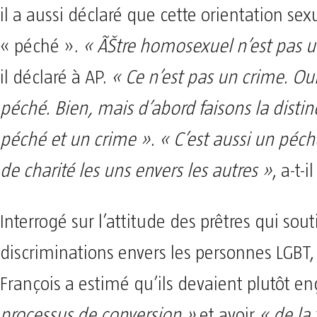
il a aussi déclaré que cette orientation sex
« péché ».
« ÃŠtre homosexuel n’est pas u
il déclaré à AP.
« Ce n’est pas un crime. Oui
péché. Bien, mais d’abord faisons la distin
péché et un crime ».
« C’est aussi un pé
de charité les uns envers les autres »
, a-t-i
Interrogé sur l’attitude des prêtres qui sou
discriminations envers les personnes LGBT,
François a estimé qu’ils devaient plutôt e
processus de conversion »
et avoir
« de la