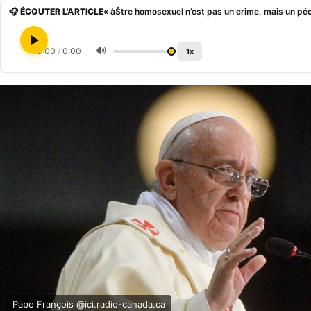
🎧 ÉCOUTER L'ARTICLE
🔊
0:00
/
0:00
1x
Pape François @ici.radio-canada.ca