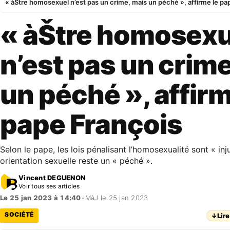
« àŠtre homosexuel n’est pas un crime, mais un péché », affirme le pa
« àŠtre homosexu
n’est pas un crim
un péché », affirm
pape François
Selon le pape, les lois pénalisant l’homosexualité sont « inj
orientation sexuelle reste un « péché ».
Vincent DEGUENON
Voir tous ses articles
Le 25 jan 2023 à 14:40
•
MàJ le 25 jan 2023
SOCIÉTÉ
↓
Lire