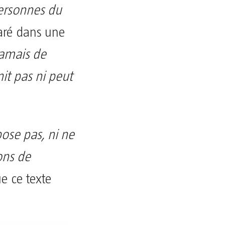
personnes du
laré dans une
jamais de
nit pas ni peut
pose pas, ni ne
ons de
e ce texte