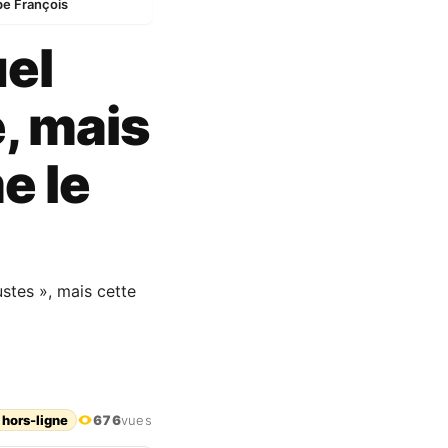
pe François
el
e, mais
e le
ustes », mais cette
 hors-ligne
676
vues