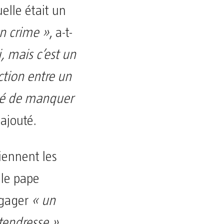
uelle était un
n crime »
, a-t-
, mais c’est un
ction entre un
ché de manquer
l ajouté.
tiennent les
 le pape
ngager
« un
 tendresse »
.