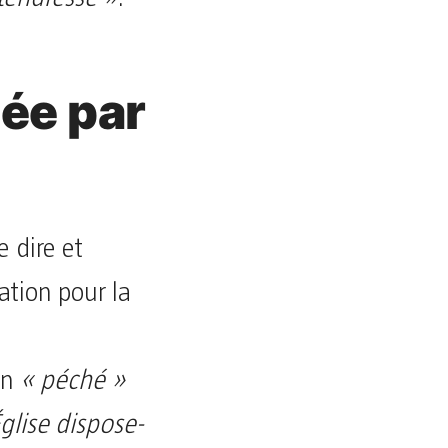
mée par
e dire et
ation pour la
un
« péché »
Église dispose-