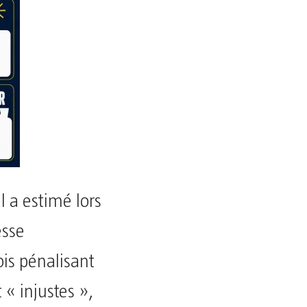
il a estimé lors
esse
ois pénalisant
 « injustes »,