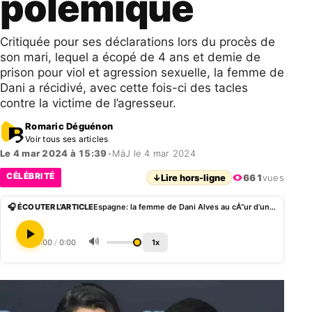
polémique
Critiquée pour ses déclarations lors du procès de
son mari, lequel a écopé de 4 ans et demie de
prison pour viol et agression sexuelle, la femme de
Dani a récidivé, avec cette fois-ci des tacles
contre la victime de l’agresseur.
Romaric Déguénon
Voir tous ses articles
Le 4 mar 2024 à 15:39
•
MàJ le 4 mar 2024
CÉLÉBRITÉ
↓
Lire hors-ligne
661
vues
🎧 ÉCOUTER L'ARTICLE
Espagne: la femme de Dani Alves au cÅ“ur d’une polémique
🔊
0:00
/
0:00
1x