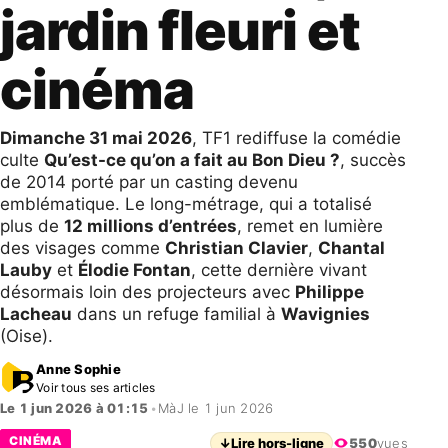
jardin fleuri et
cinéma
Dimanche 31 mai 2026
, TF1 rediffuse la comédie
culte
Qu’est-ce qu’on a fait au Bon Dieu ?
, succès
de 2014 porté par un casting devenu
emblématique. Le long-métrage, qui a totalisé
plus de
12 millions d’entrées
, remet en lumière
des visages comme
Christian Clavier
,
Chantal
Lauby
et
Élodie Fontan
, cette dernière vivant
désormais loin des projecteurs avec
Philippe
Lacheau
dans un refuge familial à
Wavignies
(Oise).
Anne Sophie
Voir tous ses articles
Le 1 jun 2026 à 01:15
•
MàJ le 1 jun 2026
CINÉMA
↓
Lire hors-ligne
550
vues