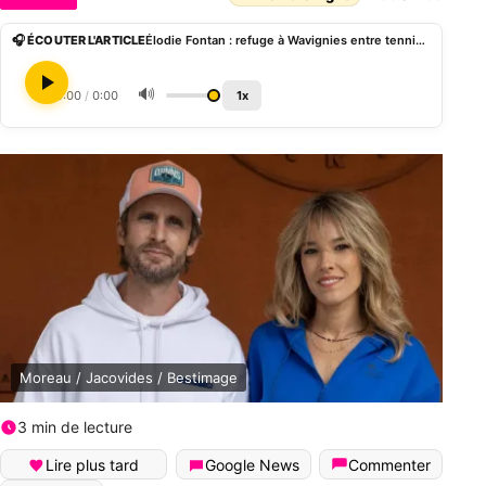
🎧 ÉCOUTER L'ARTICLE
Élodie Fontan : refuge à Wavignies entre tennis, jardin fleuri et cinéma
🔊
0:00
/
0:00
1x
Moreau / Jacovides / Bestimage
3 min de lecture
Lire plus tard
Google News
Commenter