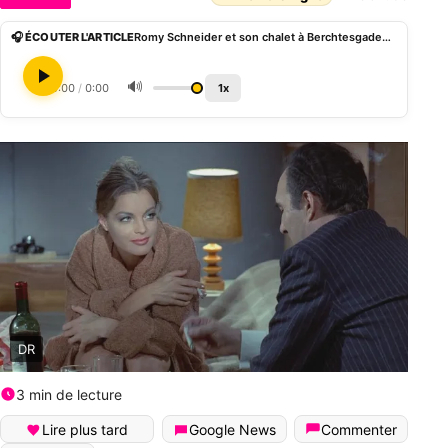
🎧 ÉCOUTER L'ARTICLE
Romy Schneider et son chalet à Berchtesgaden où elle fêtait Noël
🔊
0:00
/
0:00
1x
DR
3 min de lecture
Lire plus tard
Google News
Commenter