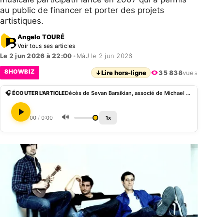
au public de financer et porter des projets
artistiques.
Angelo TOURÉ
Voir tous ses articles
Le 2 jun 2026 à 22:00
•
MàJ le 2 jun 2026
SHOWBIZ
↓
Lire hors-ligne
35 838
vues
🎧 ÉCOUTER L'ARTICLE
Décès de Sevan Barsikian, associé de Michael Goldman et cofondateur de MyMajorCompany
🔊
0:00
/
0:00
1x