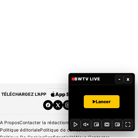
-
x
BWTV LIVE
App Store
Google Play
TÉLÉCHARGEZ L’APP
Lancer
A Propos
Contacter la rédaction
Rédaction
Mentions légales
Politique éditoriale
Politique de correction
Politique De Cookies
Confidentialité
Nous Contacter