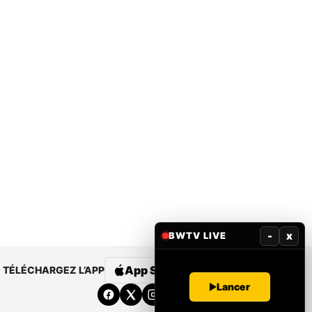
-
x
BWTV LIVE
App Store
Google Play
TÉLÉCHARGEZ L’APP
Lancer