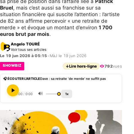
sa prise de position dans l’affaire liée à
Patrick
Bruel
, mais c’est aussi sa franchise sur sa
situation financière qui suscite l’attention : l’artiste
de 82 ans affirme percevoir « une retraite de
merde » et évoque un montant d’environ
1 700
euros brut par mois
.
Angelo TOURÉ
Voir tous ses articles
Le 19 jun 2026 à 05:15
•
MàJ le 19 jun 2026
SHOWBIZ
↓
Lire hors-ligne
792
vues
🎧 ÉCOUTER L'ARTICLE
Dave : sa retraite ‘de merde’ ne suffit pas
🔊
0:00
/
0:00
1x