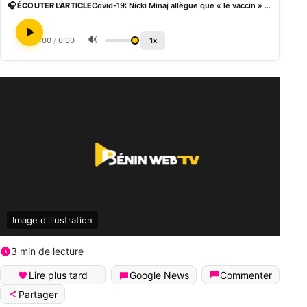
🎧 ÉCOUTER L'ARTICLE
Covid-19: Nicki Minaj allègue que « le vaccin » a rendu l’ami de son cousin impuissant
🔊
0:00
/
0:00
1x
Image d'illustration
3 min de lecture
Lire plus tard
Google News
Commenter
Partager