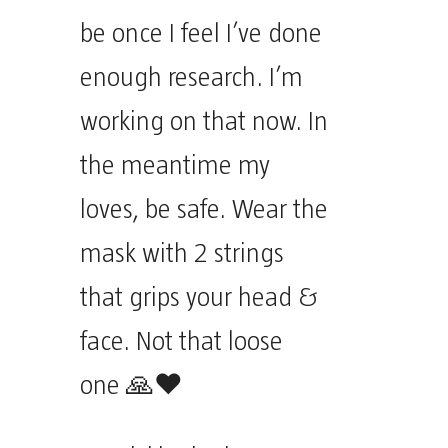
be once I feel I’ve done
enough research. I’m
working on that now. In
the meantime my
loves, be safe. Wear the
mask with 2 strings
that grips your head &
face. Not that loose
one 🙏♥️