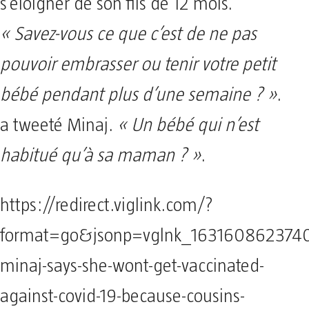
s’éloigner de son fils de 12 mois.
« Savez-vous ce que c’est de ne pas
pouvoir embrasser ou tenir votre petit
bébé pendant plus d’une semaine ? »
.
a tweeté Minaj.
« Un bébé qui n’est
habitué qu’à sa maman ? »
.
https://redirect.viglink.com/?
format=go&jsonp=vglnk_1631608623740
minaj-says-she-wont-get-vaccinated-
against-covid-19-because-cousins-