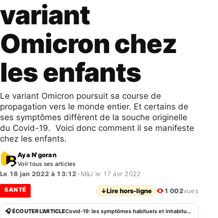
variant
Omicron chez
les enfants
Le variant Omicron poursuit sa course de
propagation vers le monde entier. Et certains de
ses symptômes diffèrent de la souche originelle
du Covid-19. Voici donc comment il se manifeste
chez les enfants.
Aya N'goran
Voir tous ses articles
Le 18 jan 2022 à 13:12
•
MàJ le 17 avr 2022
SANTÉ
↓
Lire hors-ligne
1 002
vues
🎧 ÉCOUTER L'ARTICLE
Covid-19: les symptômes habituels et inhabituels du variant Omicron chez les enfants