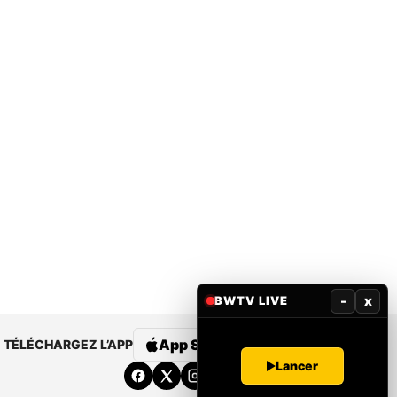
-
x
BWTV LIVE
App Store
Google Play
TÉLÉCHARGEZ L’APP
Lancer