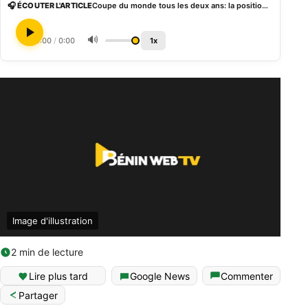
🎧 ÉCOUTER L'ARTICLE
Coupe du monde tous les deux ans: la position de la Confédération africaine de football (CAF)
🔊
0:00
/
0:00
1x
Image d'illustration
2 min de lecture
Lire plus tard
Google News
Commenter
Partager