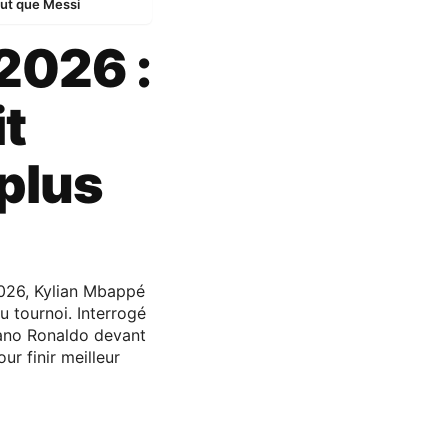
but que Messi
2026 :
t
plus
026, Kylian Mbappé
u tournoi. Interrogé
tiano Ronaldo devant
r finir meilleur