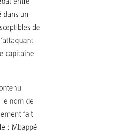
ébat entre
gé dans un
sceptibles de
l’attaquant
le capitaine
contenu
s le nom de
dement fait
mple : Mbappé