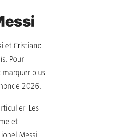
Messi
i et Cristiano
is. Pour
c marquer plus
u monde 2026.
ticulier. Les
ème et
ionel Messi,