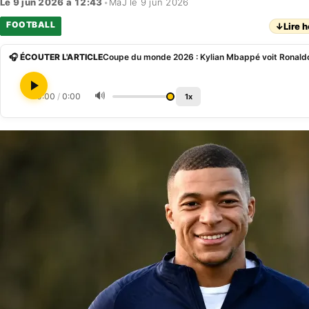
Le 9 jun 2026 à 12:43
•
MàJ le 9 jun 2026
FOOTBALL
↓
Lire h
🎧 ÉCOUTER L'ARTICLE
🔊
0:00
/
0:00
1x