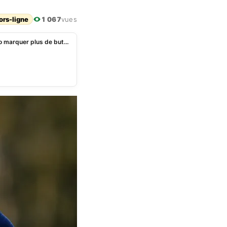
ors-ligne
1 067
vues
Coupe du monde 2026 : Kylian Mbappé voit Ronaldo marquer plus de but que Messi