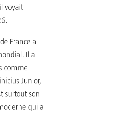
l voyait
26.
e de France a
ondial. Il a
rs comme
nicius Junior,
st surtout son
 moderne qui a