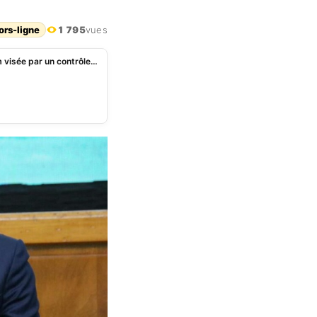
ors-ligne
1 795
vues
Côte d’Ivoire : la cheffe de cabinet de Tidjane Thiam visée par un contrôle à Abidjan