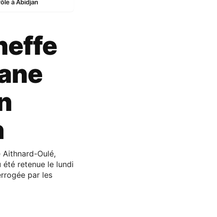
ôle à Abidjan
cheffe
jane
n
n
 Aithnard-Oulé,
été retenue le lundi
rrogée par les