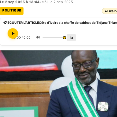
Le 2 sep 2025 à 13:44
•
MàJ le 2 sep 2025
POLITIQUE
↓
Lire h
🎧 ÉCOUTER L'ARTICLE
🔊
0:00
/
0:00
1x