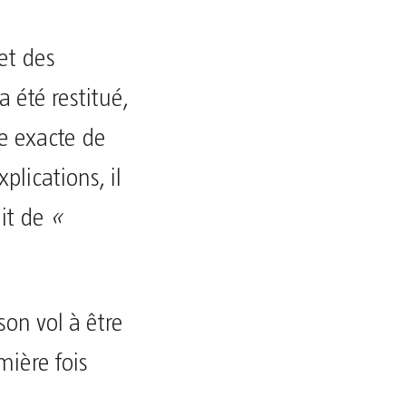
et des
a été restitué,
e exacte de
lications, il
ait de
«
son vol à être
mière fois