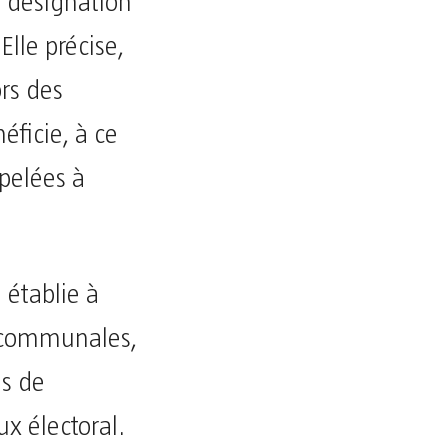
a désignation
Elle précise,
ors des
éficie, à ce
ppelées à
 établie à
ns communales,
ns de
ux électoral.