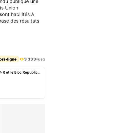
ndu publique une
tis Union
sont habilités à
 base des résultats
ors-ligne
3 333
vues
Communales 2026: la CENA fixe les localités où l’UP-R et le Bloc Républicain désigneront les chefs de village et de quartier