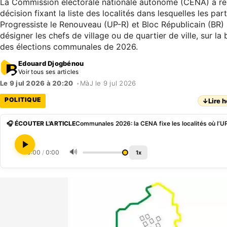
La Commission électorale nationale autonome (CENA) a re
décision fixant la liste des localités dans lesquelles les par
Progressiste le Renouveau (UP-R) et Bloc Républicain (BR) 
désigner les chefs de village ou de quartier de ville, sur la
des élections communales de 2026.
Edouard Djogbénou
Voir tous ses articles
Le 9 jul 2026 à 20:20
•
MàJ le 9 jul 2026
POLITIQUE
↓
Lire h
🎧 ÉCOUTER L'ARTICLE
🔊
0:00
/
0:00
1x