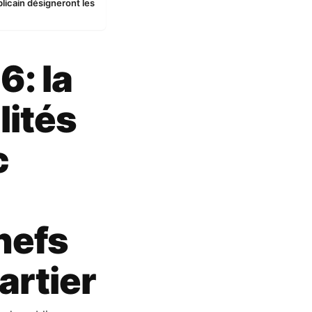
licain désigneront les
: la
lités
c
hefs
artier