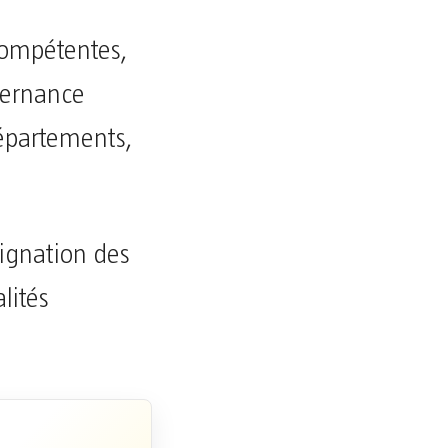
compétentes,
vernance
départements,
signation des
lités