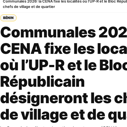
Communales 2026: la CENA fixe les localités où l’UP-R et le Bloc Répub
chefs de village et de quartier
BÉNIN
Communales 2026
CENA fixe les loca
où l’UP-R et le Blo
Républicain
désigneront les c
de village et de qu