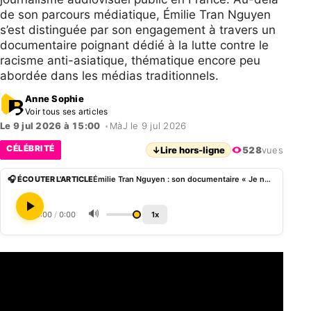
de son parcours médiatique, Émilie Tran Nguyen
s’est distinguée par son engagement à travers un
documentaire poignant dédié à la lutte contre le
racisme anti-asiatique, thématique encore peu
abordée dans les médias traditionnels.
Anne Sophie
Voir tous ses articles
Le 9 jul 2026 à 15:00
•
MàJ le 9 jul 2026
CÉLÉBRITÉ
↓
Lire hors-ligne
528
vues
🎧 ÉCOUTER L'ARTICLE
Émilie Tran Nguyen : son documentaire « Je ne suis pas chinetoque » dénonce le racisme anti-asiatique
🔊
0:00
/
0:00
1x