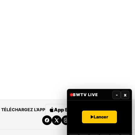
-
x
BWTV LIVE
App Store
Google Play
TÉLÉCHARGEZ L’APP
Lancer