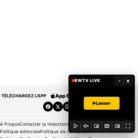
-
x
BWTV LIVE
App Store
Google Play
TÉLÉCHARGEZ L’APP
Lancer
A Propos
Contacter la rédaction
Rédaction
Mentions légales
Politique éditoriale
Politique de correction