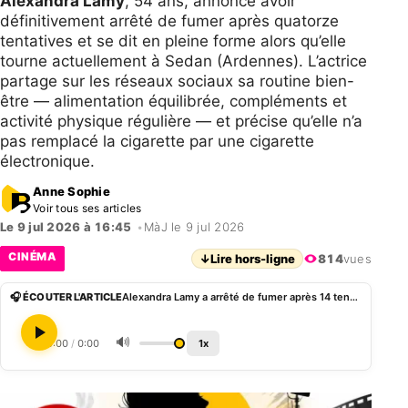
Alexandra Lamy
, 54 ans, annonce avoir
définitivement arrêté de fumer après quatorze
tentatives et se dit en pleine forme alors qu’elle
tourne actuellement à Sedan (Ardennes). L’actrice
partage sur les réseaux sociaux sa routine bien-
être — alimentation équilibrée, compléments et
activité physique régulière — et précise qu’elle n’a
pas remplacé la cigarette par une cigarette
électronique.
Anne Sophie
Voir tous ses articles
Le 9 jul 2026 à 16:45
•
MàJ le 9 jul 2026
CINÉMA
↓
Lire hors-ligne
814
vues
🎧 ÉCOUTER L'ARTICLE
Alexandra Lamy a arrêté de fumer après 14 tentatives
🔊
0:00
/
0:00
1x