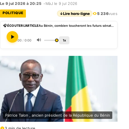
Le 9 jul 2026 à 20:25
•
MàJ le 9 jul 2026
POLITIQUE
↓
Lire hors-ligne
5 236
vues
🎧 ÉCOUTER L'ARTICLE
Au Bénin, combien toucheront les futurs sénateurs ?
🔊
0:00
/
0:00
1x
Patrice Talon , ancien président de la République du Bénin
3 min de lecture