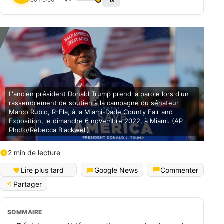
0:00
/
0:00
1x
L'ancien président Donald Trump prend la parole lors d'un
rassemblement de soutien à la campagne du sénateur
Marco Rubio, R-Fla, à la Miami-Dade County Fair and
Exposition, le dimanche 6 novembre 2022, à Miami. (AP
Photo/Rebecca Blackwell)
2 min de lecture
Lire plus tard
Google News
Commenter
Partager
SOMMAIRE