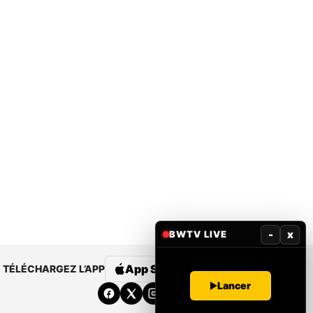
-
x
BWTV LIVE
App Store
Google Play
TÉLÉCHARGEZ L’APP
Lancer