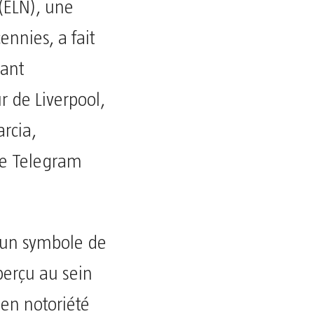
 (ELN), une
ennies, a fait
sant
r de Liverpool,
rcia,
ne Telegram
t un symbole de
 perçu au sein
 en notoriété