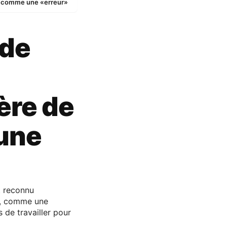
az comme une «erreur»
 de
ère de
une
t reconnu
az, comme une
 de travailler pour