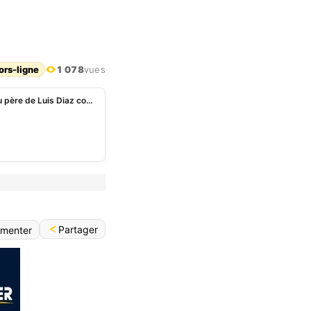
ors-ligne
1 078
vues
Colombie: le chef de l’ELN reconnaît l’enlèvement du père de Luis Diaz comme une «erreur»
Partager
menter