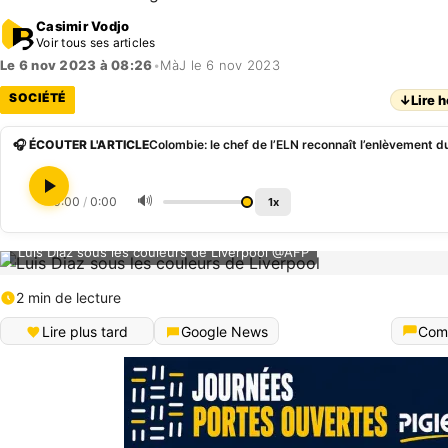
Casimir Vodjo
Voir tous ses articles
Le 6 nov 2023 à 08:26
•
MàJ le 6 nov 2023
SOCIÉTÉ
↓
Lire h
🎧 ÉCOUTER L'ARTICLE
🔊
0:00
/
0:00
1x
Luis Diaz sous les couleurs de Liverpool @AFP
2 min de lecture
Lire plus tard
Google News
Com