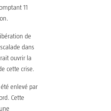
comptant 11
son.
libération de
escalade dans
ait ouvrir la
e cette crise.
 été enlevé par
ord. Cette
 une