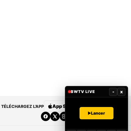
-
x
BWTV LIVE
App Store
Google Play
TÉLÉCHARGEZ L’APP
Lancer