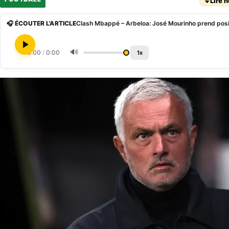
↓
Lire h
🎧 ÉCOUTER L'ARTICLE
Clash Mbappé – Arbeloa: José Mourinho prend posi
🔊
0:00
/
0:00
1x