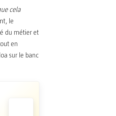
que cela
nt, le
té du métier et
tout en
loa sur le banc