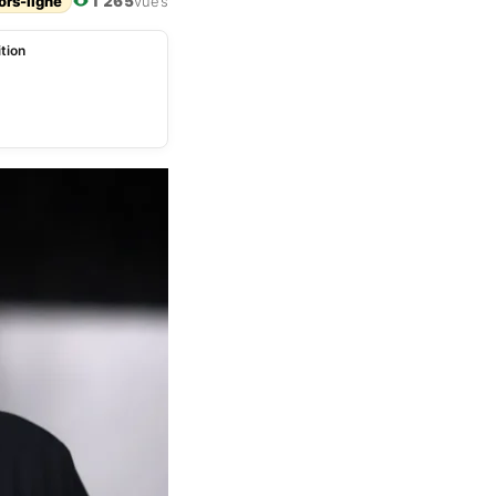
ors-ligne
1 265
vues
tion