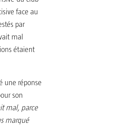
isive face au
stés par
vait mal
ions étaient
vré une réponse
pour son
it mal, parce
lus marqué