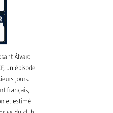
osant Álvaro
F, un épisode
ieurs jours.
nt français,
on et estimé
ensive du club