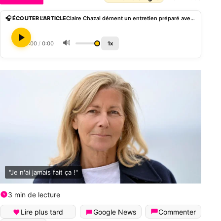
🎧 ÉCOUTER L'ARTICLE
Claire Chazal dément un entretien préparé avec Dominique Strauss-Kahn
🔊
0:00
/
0:00
1x
"Je n'ai jamais fait ça !"
3 min de lecture
Lire plus tard
Google News
Commenter