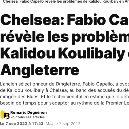
Chelsea: Fabio Capello révèle les problèmes de Kalidou Koulibaly en A
Chelsea: Fabio Ca
révèle les problè
Kalidou Koulibaly
Angleterre
L’ancien sélectionneur de l’Angleterre, Fabio Capello, a évoq
de Kalidou Koulibaly à Chelsea, au banc des accusés du dé
mitigée des Blues. Et le technicien italien estime que le dé
besoin de temps pour s’adapter au rythme de la Premier L
Romaric Déguénon
Voir tous ses articles
Le 7 sep 2022 à 17:43
•
MàJ le 7 sep 2022