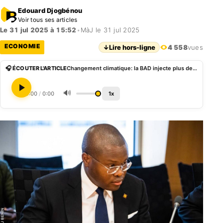
Edouard Djogbénou
Voir tous ses articles
Le 31 jul 2025 à 15:52
•
MàJ le 31 jul 2025
ECONOMIE
↓
Lire hors-ligne
4 558
vues
🎧 ÉCOUTER L'ARTICLE
Changement climatique: la BAD injecte plus de 16 milliards FCFA au profit des agriculteurs béninois
🔊
0:00
/
0:00
1x