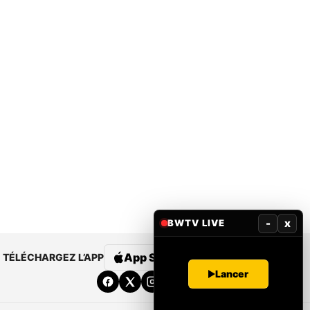
-
x
BWTV LIVE
App Store
Google Play
TÉLÉCHARGEZ L’APP
Lancer