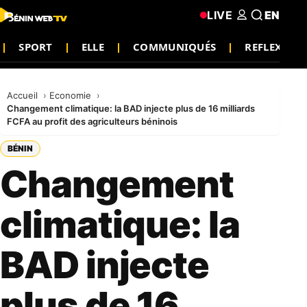
LIVE
EN
SPORT
ELLE
COMMUNIQUÉS
REFLEXIO
Accueil
Economie
Changement climatique: la BAD injecte plus de 16 milliards
FCFA au profit des agriculteurs béninois
BÉNIN
Changement
climatique: la
BAD injecte
plus de 16