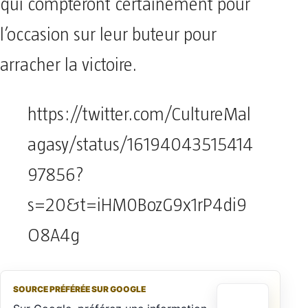
qui compteront certainement pour
l’occasion sur leur buteur pour
arracher la victoire.
https://twitter.com/CultureMal
agasy/status/16194043515414
97856?
s=20&t=iHM0BozG9x1rP4di9
O8A4g
SOURCE PRÉFÉRÉE SUR GOOGLE