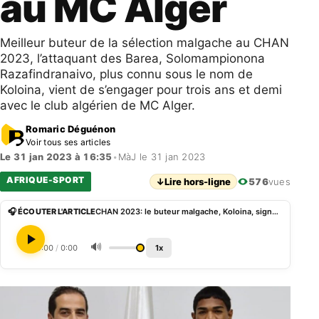
au MC Alger
Meilleur buteur de la sélection malgache au CHAN
2023, l’attaquant des Barea, Solomampionona
Razafindranaivo, plus connu sous le nom de
Koloina, vient de s’engager pour trois ans et demi
avec le club algérien de MC Alger.
Romaric Déguénon
Voir tous ses articles
Le 31 jan 2023 à 16:35
•
MàJ le 31 jan 2023
AFRIQUE-SPORT
↓
Lire hors-ligne
576
vues
🎧 ÉCOUTER L'ARTICLE
CHAN 2023: le buteur malgache, Koloina, signe au MC Alger
🔊
0:00
/
0:00
1x