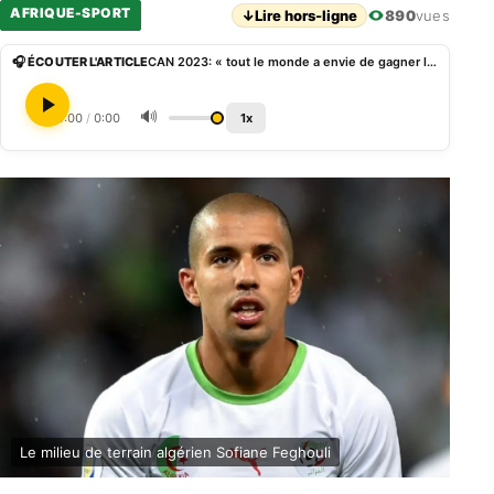
AFRIQUE-SPORT
↓
Lire hors-ligne
890
vues
🎧 ÉCOUTER L'ARTICLE
CAN 2023: « tout le monde a envie de gagner la compétition », Sofiane Feghouli
🔊
0:00
/
0:00
1x
Le milieu de terrain algérien Sofiane Feghouli