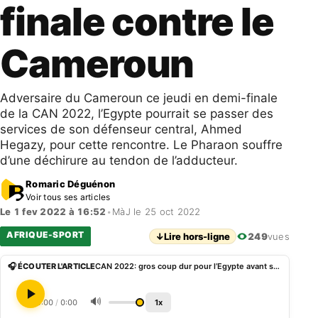
finale contre le
Cameroun
Adversaire du Cameroun ce jeudi en demi-finale
de la CAN 2022, l’Egypte pourrait se passer des
services de son défenseur central, Ahmed
Hegazy, pour cette rencontre. Le Pharaon souffre
d’une déchirure au tendon de l’adducteur.
Romaric Déguénon
Voir tous ses articles
Le 1 fev 2022 à 16:52
•
MàJ le 25 oct 2022
AFRIQUE-SPORT
↓
Lire hors-ligne
249
vues
🎧 ÉCOUTER L'ARTICLE
CAN 2022: gros coup dur pour l’Egypte avant sa demi-finale contre le Cameroun
🔊
0:00
/
0:00
1x