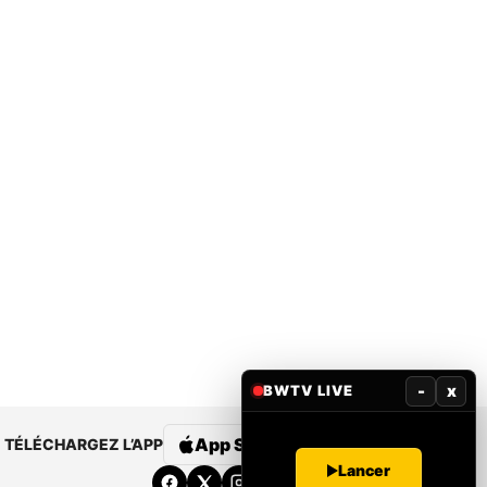
-
x
BWTV LIVE
App Store
Google Play
TÉLÉCHARGEZ L’APP
Lancer