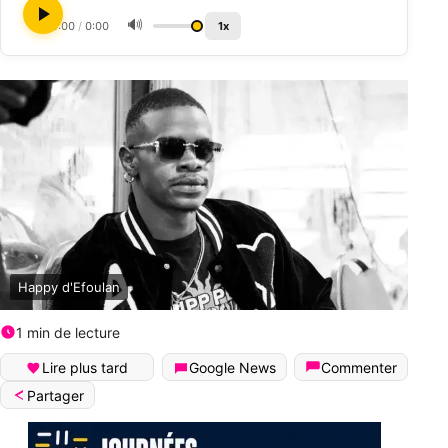
🔊
0:00
/
0:00
1x
Happy d'Efoulan
1 min de lecture
Lire plus tard
Google News
Commenter
Partager