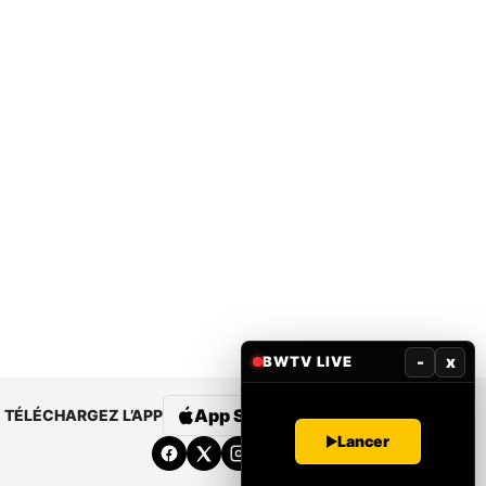
-
x
BWTV LIVE
App Store
Google Play
TÉLÉCHARGEZ L’APP
Lancer