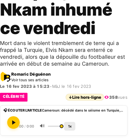
Nkam inhumé
ce vendredi
Mort dans le violent tremblement de terre qui a
frappé la Turquie, Elvis Nkam sera enterré ce
vendredi, alors que la dépouille du footballeur est
arrivée en début de semaine au Cameroun.
Romaric Déguénon
Voir tous ses articles
Le 16 fev 2023 à 15:23
•
MàJ le 16 fev 2023
CÉLÉBRITÉ
↓
Lire hors-ligne
358
vues
🎧 ÉCOUTER L'ARTICLE
Cameroun: décédé dans le séisme en Turquie, Elvis Nkam inhumé ce vendredi
🔊
0:00
/
0:00
1x