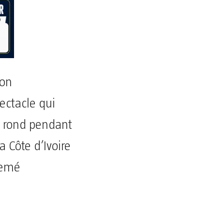
son
ectacle qui
r rond pendant
a Côte d’Ivoire
semé