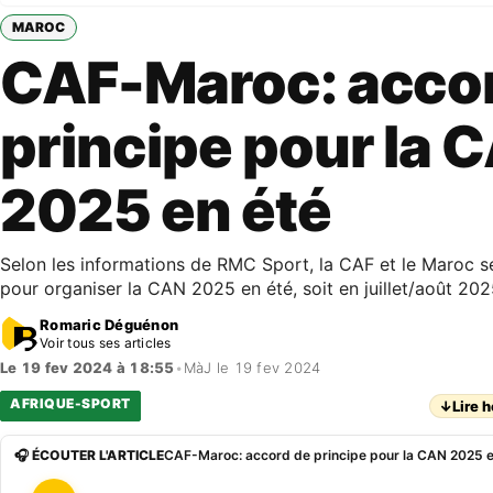
MAROC
CAF-Maroc: acco
principe pour la 
2025 en été
Selon les informations de RMC Sport, la CAF et le Maroc s
pour organiser la CAN 2025 en été, soit en juillet/août 202
Romaric Déguénon
Voir tous ses articles
Le 19 fev 2024 à 18:55
•
MàJ le 19 fev 2024
AFRIQUE-SPORT
↓
Lire h
🎧 ÉCOUTER L'ARTICLE
CAF-Maroc: accord de principe pour la CAN 2025 e