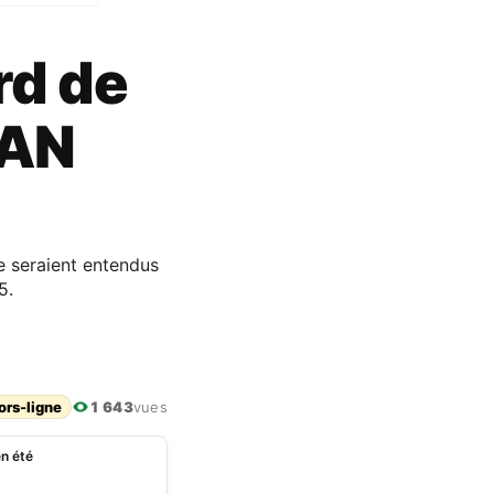
rd de
CAN
e seraient entendus
5.
ors-ligne
1 643
vues
n été