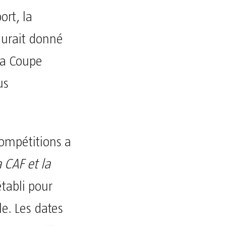
ort, la
aurait donné
la Coupe
us
ompétitions a
 CAF et la
tabli pour
e. Les dates