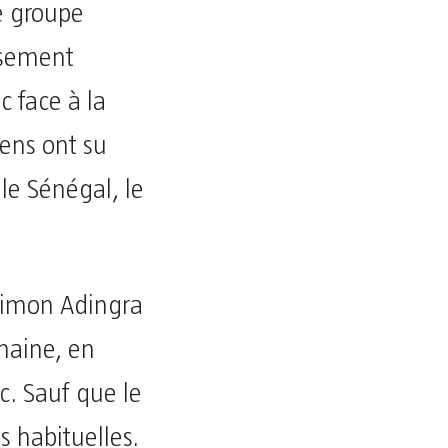
e groupe
usement
 face à la
ens ont su
 le Sénégal, le
Simon Adingra
chaine, en
c. Sauf que le
s habituelles.