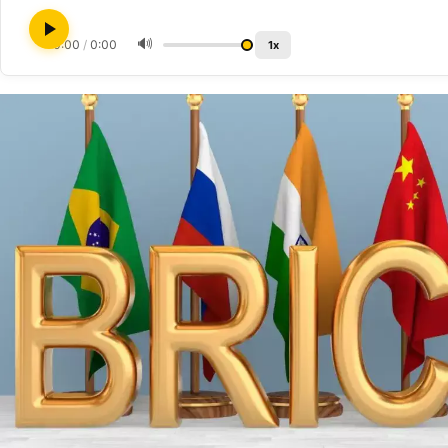
🔊
0:00
/
0:00
1x