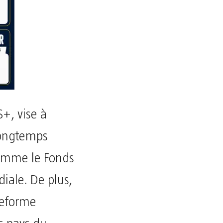
+, vise à
longtemps
comme le Fonds
iale. De plus,
teforme