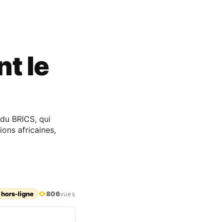
nt le
 du BRICS, qui
ons africaines,
 hors-ligne
806
vues