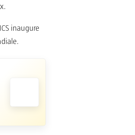
x.
ICS inaugure
diale.