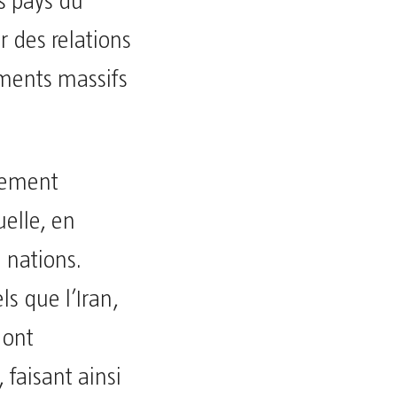
s pays du
r des relations
ments massifs
gement
uelle, en
e nations.
ls que l’Iran,
 ont
 faisant ainsi