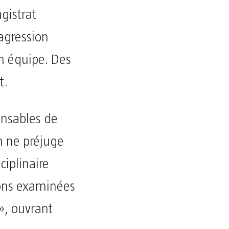
gistrat
’agression
n équipe. Des
t.
onsables de
n ne préjuge
ciplinaire
ions examinées
», ouvrant