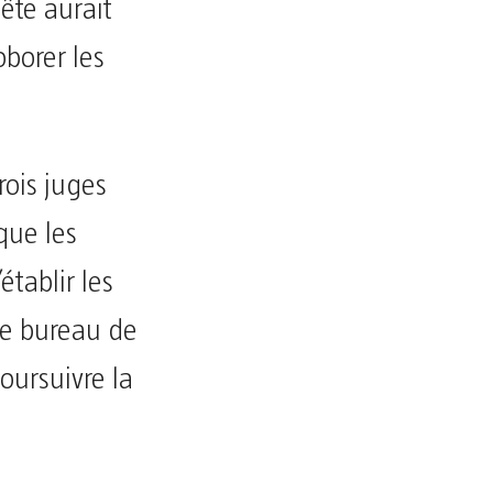
ête aurait
oborer les
rois juges
que les
tablir les
 le bureau de
oursuivre la