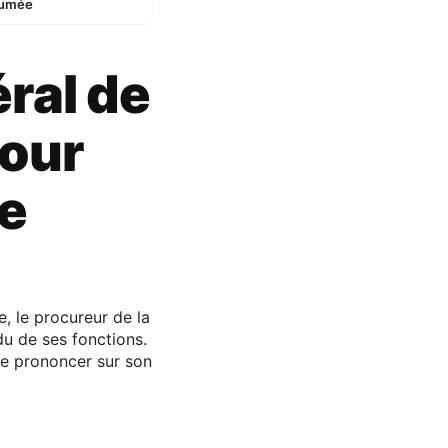
ésumée
ral de
pour
le
, le procureur de la
du de ses fonctions.
se prononcer sur son