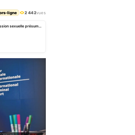
ors-ligne
2 442
vues
Le procureur général de la CPI suspendu pour agression sexuelle présumée