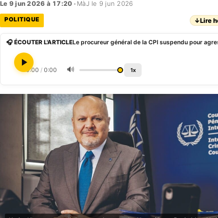
Le 9 jun 2026 à 17:20
•
MàJ le 9 jun 2026
POLITIQUE
↓
Lire h
🎧 ÉCOUTER L'ARTICLE
🔊
0:00
/
0:00
1x