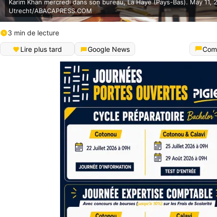
Karim Khan mercredi dans son bureau, La Haye (Pays-Bas). May 11, 
Utrecht/ABACAPRESS.COM
3 min de lecture
Lire plus tard
Google News
Com