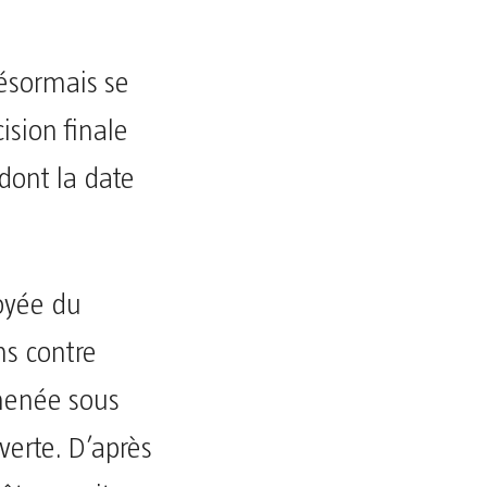
ésormais se
ision finale
dont la date
oyée du
ns contre
menée sous
verte. D’après