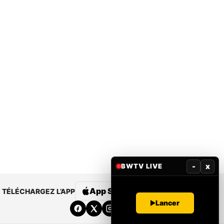
-
x
BWTV LIVE
App Store
Google Play
TÉLÉCHARGEZ L’APP
Lancer