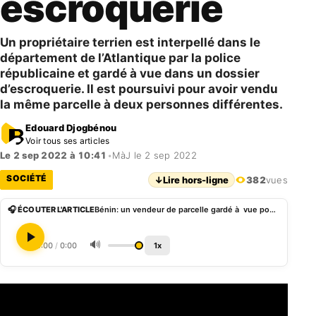
escroquerie
Un propriétaire terrien est interpellé dans le
département de l’Atlantique par la police
républicaine et gardé à vue dans un dossier
d’escroquerie. Il est poursuivi pour avoir vendu
la même parcelle à deux personnes différentes.
Edouard Djogbénou
Voir tous ses articles
Le 2 sep 2022 à 10:41
•
MàJ le 2 sep 2022
SOCIÉTÉ
↓
Lire hors-ligne
382
vues
🎧 ÉCOUTER L'ARTICLE
Bénin: un vendeur de parcelle gardé à vue pour escroquerie
🔊
0:00
/
0:00
1x