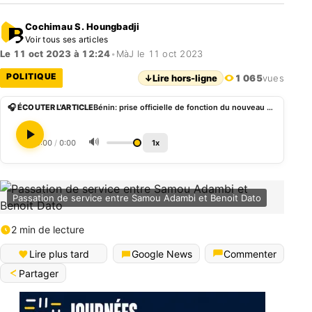
Cochimau S. Houngbadji
Voir tous ses articles
Le 11 oct 2023 à 12:24
•
MàJ le 11 oct 2023
POLITIQUE
↓
Lire hors-ligne
1 065
vues
🎧 ÉCOUTER L'ARTICLE
Bénin: prise officielle de fonction du nouveau ministre des Sports, Benoît Dato
🔊
0:00
/
0:00
1x
Passation de service entre Samou Adambi et Benoit Dato
2 min de lecture
Lire plus tard
Google News
Commenter
Partager