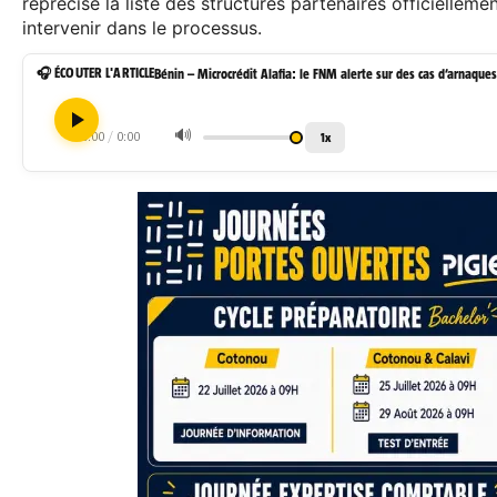
reprécisé la liste des structures partenaires officielleme
intervenir dans le processus.
🎧 ÉCOUTER L'ARTICLE
Bénin – Microcrédit Alafia: le FNM alerte sur des cas d’arnaque
🔊
0:00
/
0:00
1x