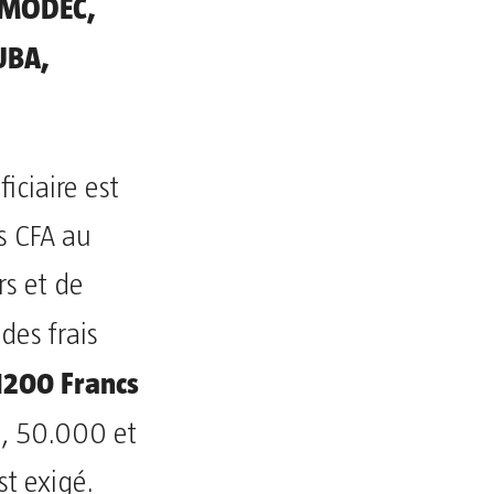
, MODEC,
UBA,
iciaire est
s CFA au
s et de
 des frais
1200 Francs
0, 50.000 et
st exigé.