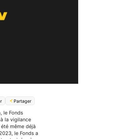
Partager
r
, le Fonds
à la vigilance
t été même déjà
023, le Fonds a