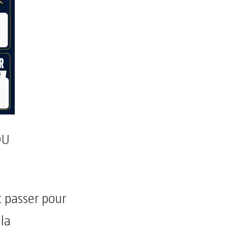
DU
t passer pour
la