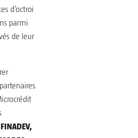
es d’octroi
ins parmi
vés de leur
rer
 partenaires
icrocrédit
s
 FINADEV,