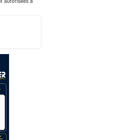
nt autorisées à
s