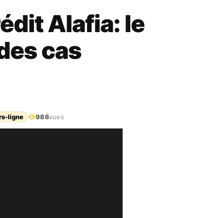
dit Alafia: le
 des cas
rs-ligne
986
vues