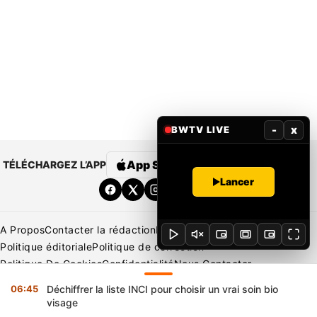
-
x
BWTV LIVE
App Store
Google Play
TÉLÉCHARGEZ L’APP
Lancer
A Propos
Contacter la rédaction
Rédaction
Mentions légales
Politique éditoriale
Politique de correction
Politique De Cookies
Confidentialité
Nous Contacter
Applications
BeNews | France
BeNews | Ivoire
06:45
Déchiffrer la liste INCI pour choisir un vrai soin bio
Copyright © 2026 BENIN WEB TV | Tous Droits Réservés
visage