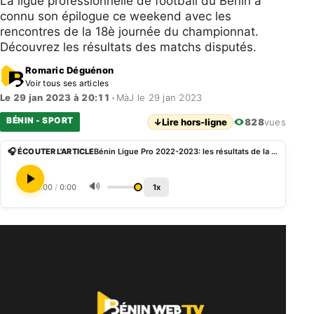
La ligue professionnelle de football du Bénin a
connu son épilogue ce weekend avec les
rencontres de la 18è journée du championnat.
Découvrez les résultats des matchs disputés.
Romaric Déguénon
Voir tous ses articles
Le 29 jan 2023 à 20:11
•
MàJ le 29 jan 2023
BÉNIN - SPORT
↓
Lire hors-ligne
828
vues
🎧 ÉCOUTER L'ARTICLE
Bénin Ligue Pro 2022-2023: les résultats de la 18è journée
🔊
0:00
/
0:00
1x