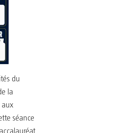
ités du
de la
n aux
cette séance
Baccalauréat