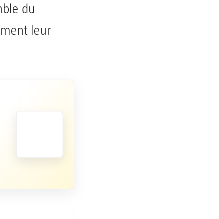
mble du
vement leur