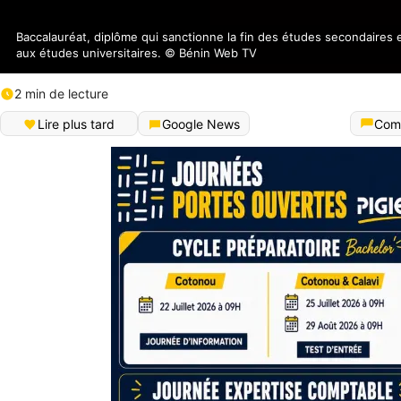
Baccalauréat, diplôme qui sanctionne la fin des études secondaires e
aux études universitaires. © Bénin Web TV
2 min de lecture
Lire plus tard
Google News
Com