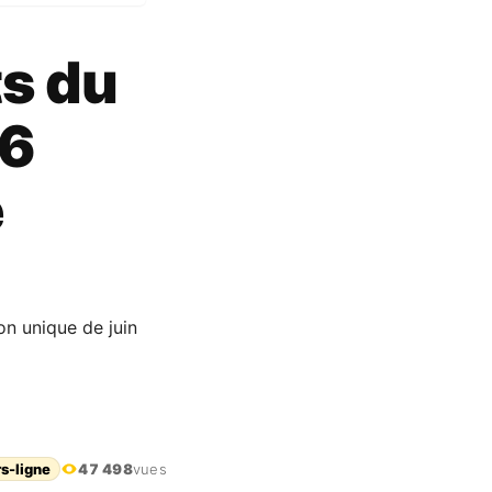
ts du
26
e
on unique de juin
rs-ligne
47 498
vues