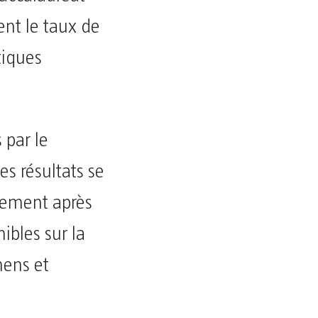
nt le taux de
tiques
 par le
s résultats se
tement après
ibles sur la
mens et