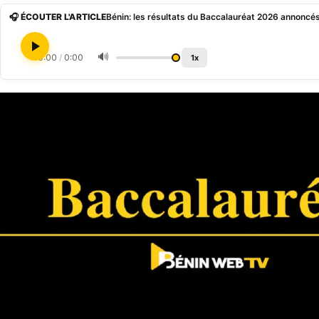
🎧 ÉCOUTER L'ARTICLE
Bénin: les résultats du Baccalauréat 2026 annoncé
🔊
0:00
/
0:00
1x