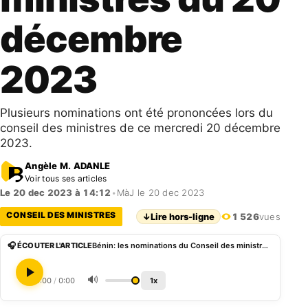
décembre
2023
Plusieurs nominations ont été prononcées lors du
conseil des ministres de ce mercredi 20 décembre
2023.
Angèle M. ADANLE
Voir tous ses articles
Le 20 dec 2023 à 14:12
•
MàJ le 20 dec 2023
CONSEIL DES MINISTRES
↓
Lire hors-ligne
1 526
vues
🎧 ÉCOUTER L'ARTICLE
Bénin: les nominations du Conseil des ministres du 20 décembre 2023
🔊
0:00
/
0:00
1x