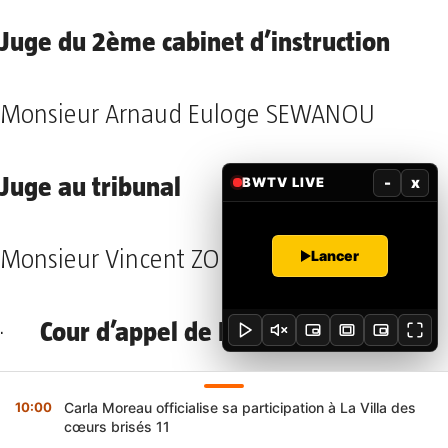
Juge du 2ème cabinet d’instruction
Monsieur Arnaud Euloge SEWANOU
Juge au tribunal
-
x
BWTV LIVE
Monsieur Vincent ZOBLATIN
Lancer
Cour d’appel de Parakou
·
Tribunal de première instance
–
10:00
Carla Moreau officialise sa participation à La Villa des
cœurs brisés 11