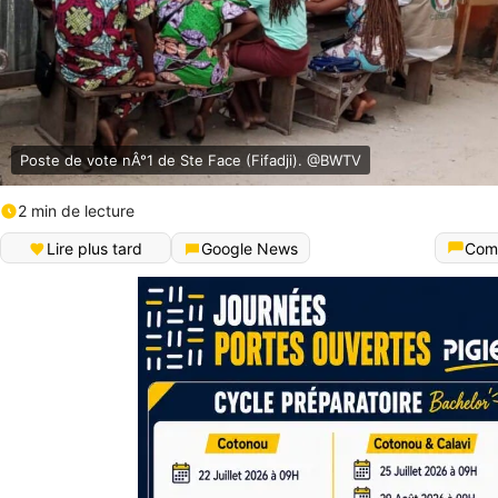
Poste de vote nÂ°1 de Ste Face (Fifadji). @BWTV
2 min de lecture
Lire plus tard
Google News
Com