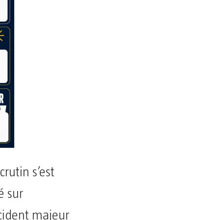
crutin s’est
é sur
ncident majeur