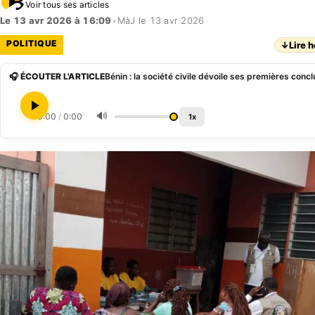
Voir tous ses articles
Le 13 avr 2026 à 16:09
•
MàJ le 13 avr 2026
POLITIQUE
↓
Lire h
🎧 ÉCOUTER L'ARTICLE
🔊
0:00
/
0:00
1x