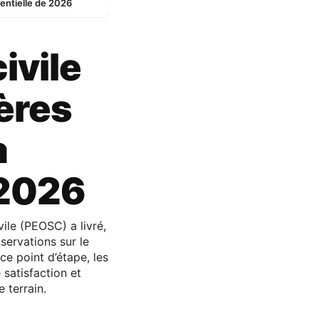
dentielle de 2026
civile
ères
a
 2026
ile (PEOSC) a livré,
servations sur le
ce point d’étape, les
satisfaction et
 terrain.