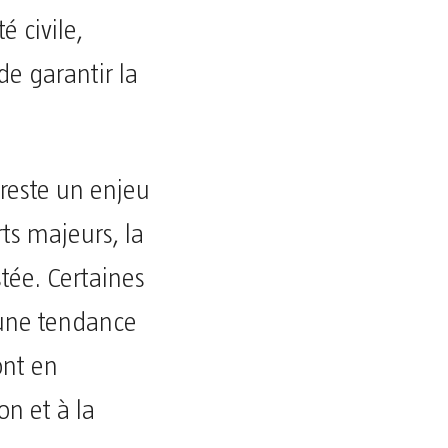
é civile,
de garantir la
n reste un enjeu
rts majeurs, la
tée. Certaines
 une tendance
ont en
on et à la