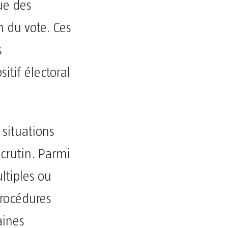
que des
n du vote. Ces
s
itif électoral
 situations
scrutin. Parmi
ltiples ou
procédures
aines