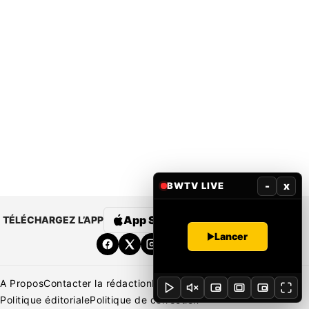
-
x
BWTV LIVE
App Store
Google Play
TÉLÉCHARGEZ L’APP
Lancer
A Propos
Contacter la rédaction
Rédaction
Mentions légales
Politique éditoriale
Politique de correction