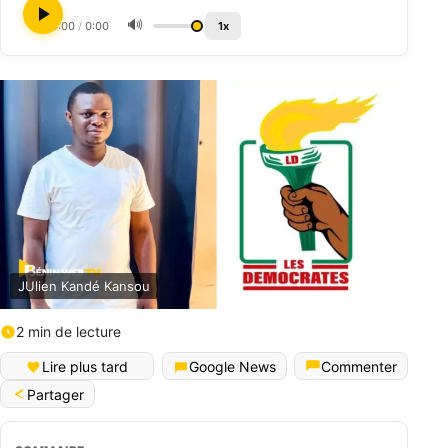
🔊
0:00
/
0:00
1x
JUlien Kandé Kansou
2 min de lecture
Lire plus tard
Google News
Commenter
Partager