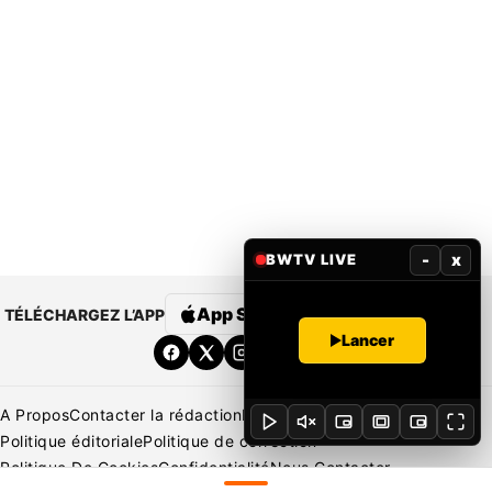
-
x
BWTV LIVE
App Store
Google Play
TÉLÉCHARGEZ L’APP
Lancer
A Propos
Contacter la rédaction
Rédaction
Mentions légales
Politique éditoriale
Politique de correction
Politique De Cookies
Confidentialité
Nous Contacter