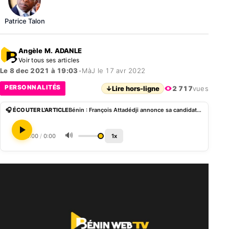
Patrice Talon
Angèle M. ADANLE
Voir tous ses articles
Le 8 dec 2021 à 19:03
•
MàJ le 17 avr 2022
PERSONNALITÉS
↓
Lire hors-ligne
2 717
vues
🎧 ÉCOUTER L'ARTICLE
Bénin : François Attadédji annonce sa candidature à la présidentielle de 2026
🔊
0:00
/
0:00
1x