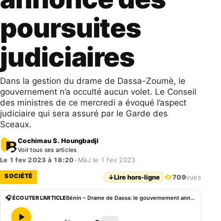
poursuites
judiciaires
Dans la gestion du drame de Dassa-Zoumè, le
gouvernement n’a occulté aucun volet. Le Conseil
des ministres de ce mercredi a évoqué l’aspect
judiciaire qui sera assuré par le Garde des
Sceaux.
Cochimau S. Houngbadji
Voir tous ses articles
Le 1 fev 2023 à 18:20
•
MàJ le 1 fev 2023
SOCIÉTÉ
↓
Lire hors-ligne
709
vues
🎧 ÉCOUTER L'ARTICLE
Bénin – Drame de Dassa: le gouvernement annonce des poursuites judiciaires