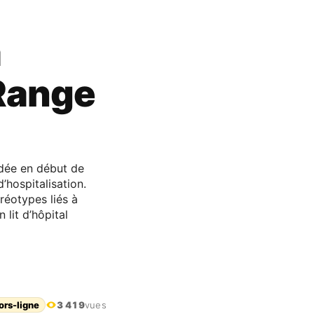
a
Range
édée en début de
hospitalisation.
réotypes liés à
 lit d’hôpital
ors-ligne
3 419
vues