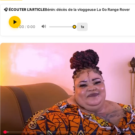
🎧 ÉCOUTER L'ARTICLE
Bénin: décès de la vloggeuse La Go Range Rover
🔊
0:00
/
0:00
1x