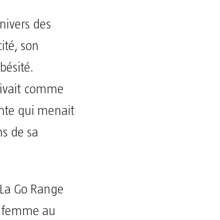
nivers des
ité, son
bésité.
rivait comme
ante qui menait
ns de sa
, La Go Range
e femme au