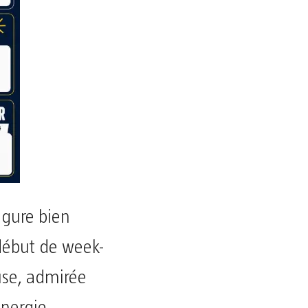
igure bien
début de week-
se, admirée
énergie