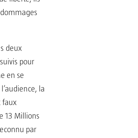
des dommages
les deux
suivis pour
me en se
l’audience, la
 faux
 13 Millions
 reconnu par