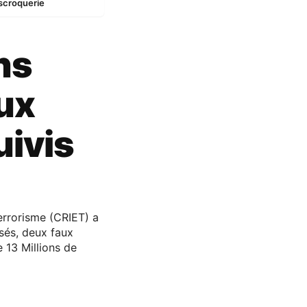
escroquerie
ns
aux
ivis
errorisme (CRIET) a
sés, deux faux
 13 Millions de