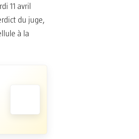
i 11 avril
erdict du juge,
lule à la