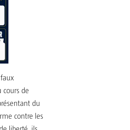
 faux
u cours de
eprésentant du
erme contre les
e liberté, ils