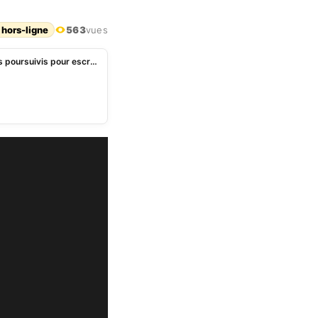
 hors-ligne
563
vues
Bénin – CRIET: 7 ans requis contre 2 faux marabouts poursuivis pour escroquerie