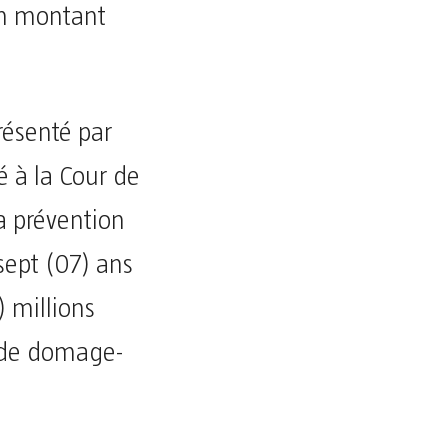
un montant
résenté par
é à la Cour de
la prévention
 sept (07) ans
 millions
 de domage-