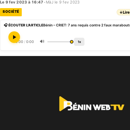
Le 9 fev 2023 à 16:47
•
MàJ le 9 fev 2023
SOCIÉTÉ
↓
Lire
🎧 ÉCOUTER L'ARTICLE
🔊
0:00
/
0:00
1x