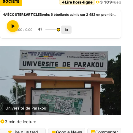
SOCIÉTÉ
↓
Lire hors-ligne
3 109
vues
🎧 ÉCOUTER L'ARTICLE
Bénin: 6 étudiants admis sur 2 482 en première année de droit à l’Université de Parakou
🔊
0:00
/
0:00
1x
Université de Parakou
3 min de lecture
Lire plus tard
Google News
Commenter