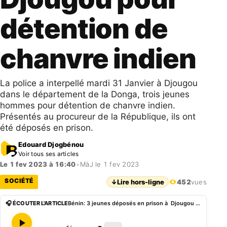
détention de
chanvre indien
La police a interpellé mardi 31 Janvier à Djougou
dans le département de la Donga, trois jeunes
hommes pour détention de chanvre indien.
Présentés au procureur de la République, ils ont
été déposés en prison.
Edouard Djogbénou
Voir tous ses articles
Le 1 fev 2023 à 16:40
•
MàJ le 1 fev 2023
SOCIÉTÉ
↓
Lire hors-ligne
452
vues
🎧 ÉCOUTER L'ARTICLE
Bénin: 3 jeunes déposés en prison à Djougou pour détention de chanvre indien