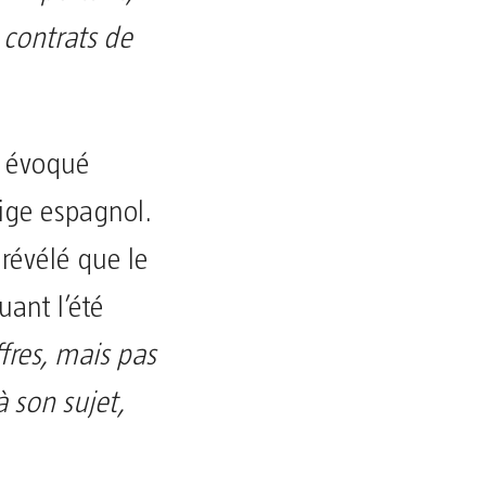
 contrats de
.
i évoqué
dige espagnol.
révélé que le
ant l’été
ffres, mais pas
 son sujet,