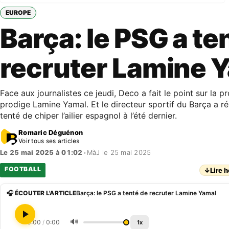
EUROPE
Barça: le PSG a te
recruter Lamine 
Face aux journalistes ce jeudi, Deco a fait le point sur la p
prodige Lamine Yamal. Et le directeur sportif du Barça a r
tenté de chiper l’ailier espagnol à l’été dernier.
Romaric Déguénon
Voir tous ses articles
Le 25 mai 2025 à 01:02
•
MàJ le 25 mai 2025
FOOTBALL
↓
Lire h
🎧 ÉCOUTER L'ARTICLE
Barça: le PSG a tenté de recruter Lamine Yamal
🔊
0:00
/
0:00
1x