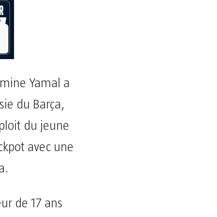
amine Yamal a
ssie du Barça,
xploit du jeune
ackpot avec une
a.
eur de 17 ans