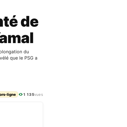
nté de
Yamal
rolongation du
évélé que le PSG a
ors-ligne
1 135
vues