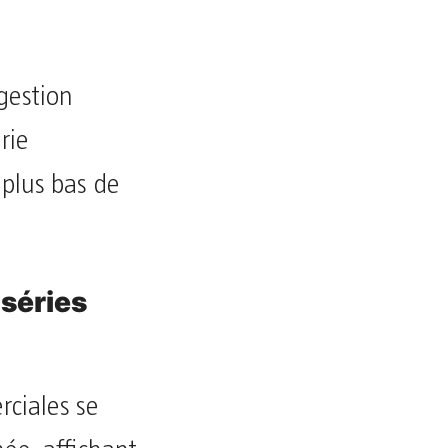
 gestion
rie
e plus bas de
 séries
rciales se