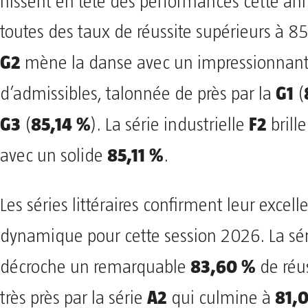
hissent en tête des performances cette ann
toutes des taux de réussite supérieurs à 85
G2
mène la danse avec un impressionnan
G1
d’admissibles, talonnée de près par la
(
G3
85,14 %
F2
(
). La série industrielle
brill
85,11 %
avec un solide
.
​Les séries littéraires confirment leur excell
dynamique pour cette session 2026. La sé
83,60 %
décroche un remarquable
de réus
A2
81,
très près par la série
qui culmine à