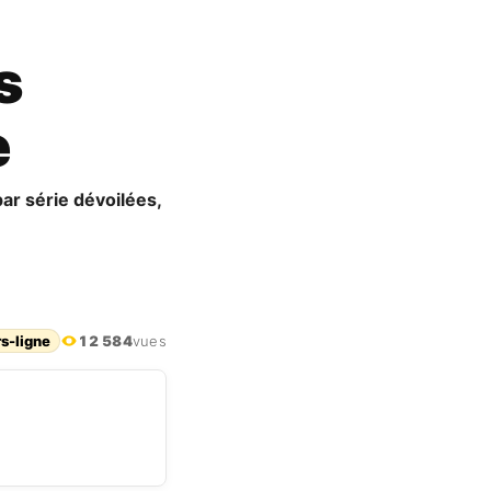
s
e
par série dévoilées,
rs-ligne
12 584
vues