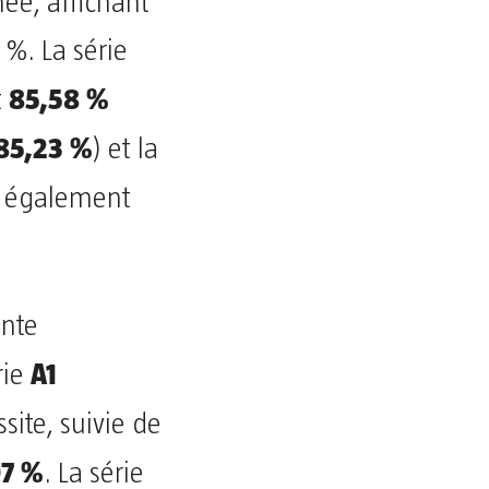
ée, affichant
 %. La série
85,58 %
t
85,23 %
) et la
e également
ente
A1
rie
site, suivie de
07 %
. La série