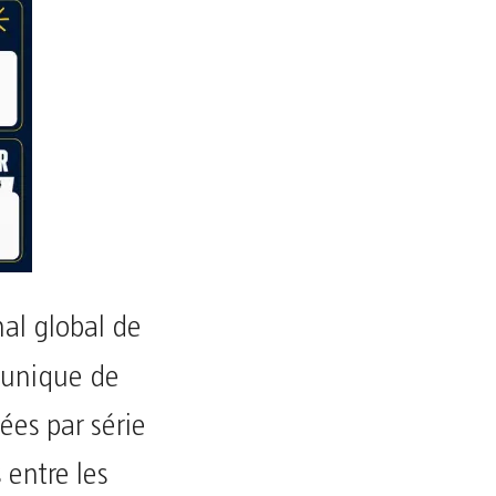
nal global de
n unique de
lées par série
 entre les