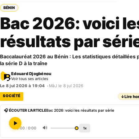
BÉNIN
Bac 2026: voici le
résultats par séri
Baccalauréat 2026 au Bénin : Les statistiques détaillées 
la série D à la traîne
Edouard Djogbénou
Voir tous ses articles
Le 8 jul 2026 à 19:04
•
MàJ le 8 jul 2026
SOCIÉTÉ
↓
Lire ho
🎧 ÉCOUTER L'ARTICLE
Bac 2026: voici les résultats par série
🔊
0:00
/
0:00
1x