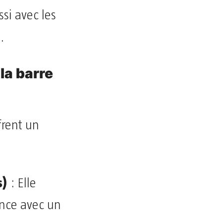
si avec les
%
.
 la barre
frent un
s)
: Elle
ence avec un