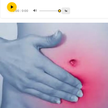
🔊
0:00
/
0:00
1x