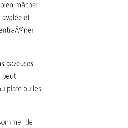
 bien mâcher
r avalée et
t entraÃ®ner
ns gazeuses
i peut
u plate ou les
nsommer de