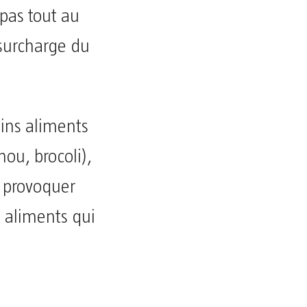
epas tout au
 surcharge du
ains aliments
ou, brocoli),
t provoquer
s aliments qui