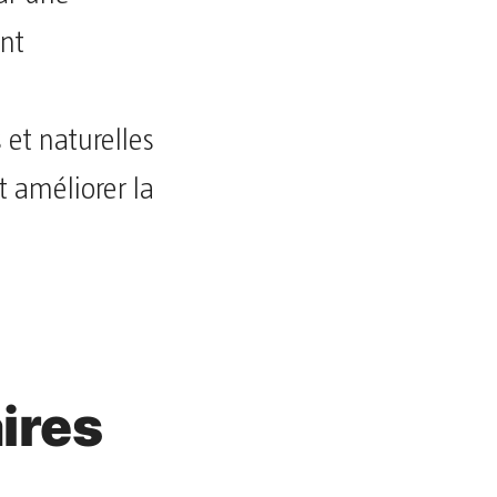
ent
 et naturelles
 améliorer la
s
ires