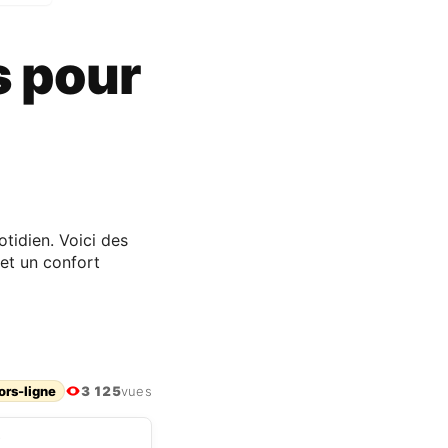
s pour
tidien. Voici des
 et un confort
ors-ligne
3 125
vues
s