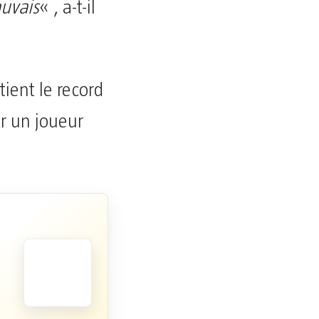
auvais
« , a-t-il
ient le record
r un joueur