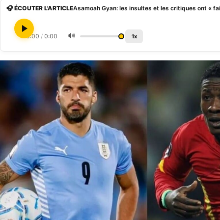
🎧 ÉCOUTER L'ARTICLE
Asamoah Gyan: les insultes et les critiques ont « fa
🔊
0:00
/
0:00
1x