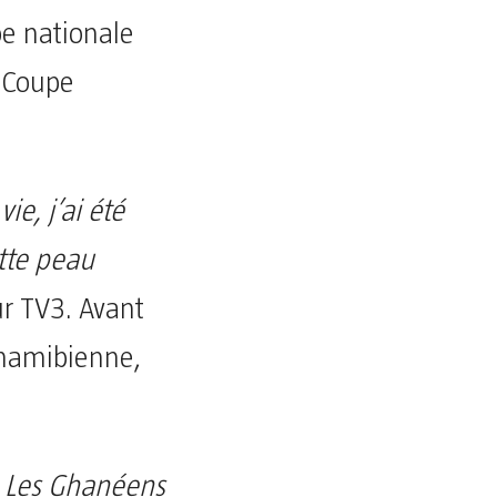
ipe nationale
a Coupe
ie, j’ai été
ette peau
ur TV3. Avant
e namibienne,
. Les Ghanéens