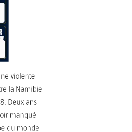
une violente
tre la Namibie
08. Deux ans
avoir manqué
oupe du monde