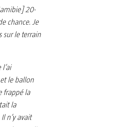
Namibie] 20-
 de chance. Je
 sur le terrain
l’ai
t le ballon
e frappé la
ait la
Il n’y avait