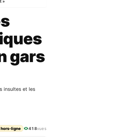
t »
es
tiques
un gars
 insultes et les
 hors-ligne
418
vues