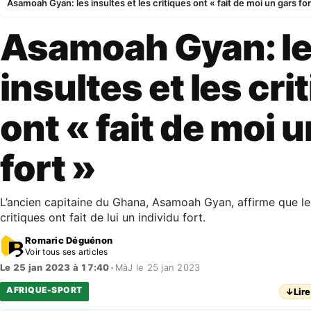
Asamoah Gyan: les insultes et les critiques ont « fait de moi un gars for
Asamoah Gyan: l
insultes et les cri
ont « fait de moi 
fort »
L’ancien capitaine du Ghana, Asamoah Gyan, affirme que les
critiques ont fait de lui un individu fort.
Romaric Déguénon
Voir tous ses articles
Le 25 jan 2023 à 17:40
•
MàJ le 25 jan 2023
AFRIQUE-SPORT
↓
Lire