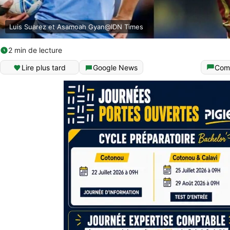
Luis Suarez et Asamoah Gyan@IDN Times
2 min de lecture
Lire plus tard
Google News
Com